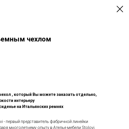
съемным чехлом
чехол , который Вы можете заказать отдельно,
ркости интерьеру
сиденье на Итальянских ремнях
vi - первый представитель фабричной линейки
аря многолетнему опыту в Ателье мебели Stolovi,