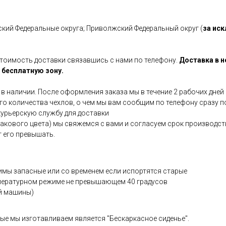
кий Федеральные округа; Приволжский Федеральный округ (
за ис
стоимость доставки связавшись с нами по телефону.
Доставка в 
 бесплатную зону.
 в наличии. После оформления заказа мы в течение 2 рабочих дней
ого количества чехлов, о чем мы вам сообщим по телефону сразу п
 курьерскую службу для доставки
акового цвета) мы свяжемся с вами и согласуем срок производств
т его превышать.
имы запасные или со временем если испортятся старые
пературном режиме не превышающем 40 градусов
й машины)
ые мы изготавливаем является "Бескаркасное сиденье".