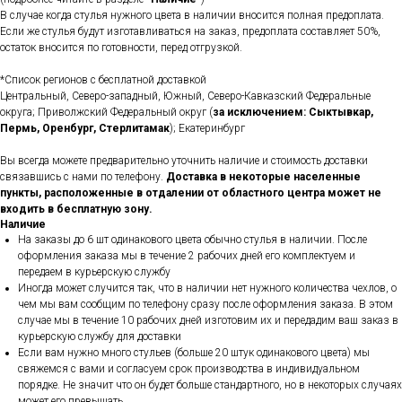
В случае когда стулья нужного цвета в наличии вносится полная предоплата.
Если же стулья будут изготавливаться на заказ, предоплата составляет 50%,
остаток вносится по готовности, перед отгрузкой.
*Список регионов с бесплатной доставкой
Центральный, Северо-западный, Южный, Северо-Кавказский Федеральные
округа; Приволжский Федеральный округ (
за исключением: Сыктывкар,
Пермь, Оренбург, Стерлитамак
); Екатеринбург
Вы всегда можете предварительно уточнить наличие и стоимость доставки
связавшись с нами по телефону.
Доставка в некоторые населенные
пункты, расположенные в отдалении от областного центра может не
входить в бесплатную зону.
Наличие
На заказы до 6 шт одинакового цвета обычно стулья в наличии. После
оформления заказа мы в течение 2 рабочих дней его комплектуем и
передаем в курьерскую службу
Иногда может случится так, что в наличии нет нужного количества чехлов, о
чем мы вам сообщим по телефону сразу после оформления заказа. В этом
случае мы в течение 10 рабочих дней изготовим их и передадим ваш заказ в
курьерскую службу для доставки
Если вам нужно много стульев (больше 20 штук одинакового цвета) мы
свяжемся с вами и согласуем срок производства в индивидуальном
порядке. Не значит что он будет больше стандартного, но в некоторых случаях
может его превышать.