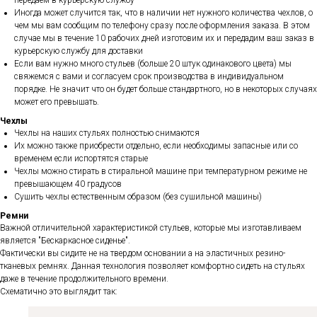
передаем в курьерскую службу
Иногда может случится так, что в наличии нет нужного количества чехлов, о
чем мы вам сообщим по телефону сразу после оформления заказа. В этом
случае мы в течение 10 рабочих дней изготовим их и передадим ваш заказ в
курьерскую службу для доставки
Если вам нужно много стульев (больше 20 штук одинакового цвета) мы
свяжемся с вами и согласуем срок производства в индивидуальном
порядке. Не значит что он будет больше стандартного, но в некоторых случаях
может его превышать.
Чехлы
Чехлы на наших стульях полностью снимаются
Их можно также приобрести отдельно, если необходимы запасные или со
временем если испортятся старые
Чехлы можно стирать в стиральной машине при температурном режиме не
превышающем 40 градусов
Сушить чехлы естественным образом (без сушильной машины)
Ремни
Важной отличительной характеристикой стульев, которые мы изготавливаем
является "Бескаркасное сиденье".
Фактически вы сидите не на твердом основании а на эластичных резино-
тканевых ремнях. Данная технология позволяет комфортно сидеть на стульях
даже в течение продолжительного времени.
Схематично это выглядит так: